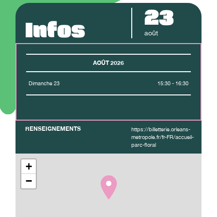
23
Infos
août
AOÛT 2026
Dimanche 23
15:30 - 16:30
RENSEIGNEMENTS
https://billetterie.orleans-
metropole.fr/fr-FR/accueil-
parc-floral
+
−