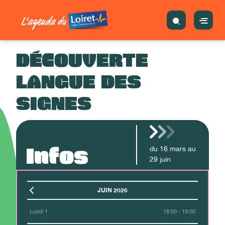
DÉCOUVERTE
LANGUE DES
SIGNES
Infos
du
16
mars
au
29
juin
JUIN 2026
Lundi 1
18:00 - 19:00