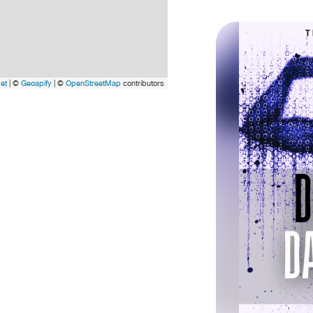
let
| ©
Geoapify
| ©
OpenStreetMap
contributors