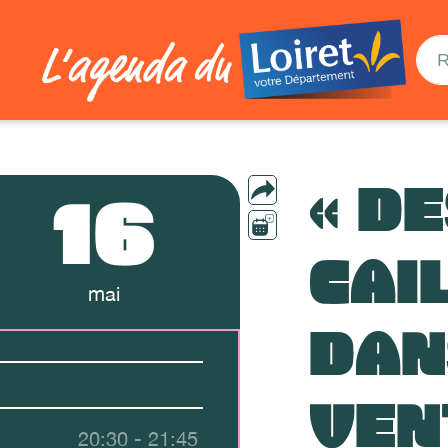
« D
16
CAI
mai
DAN
VEN
20:30 - 21:45