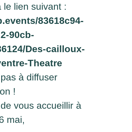
 le lien suivant :
yp.events/83618c94-
2-90cb-
6124/Des-cailloux-
ventre-Theatre
 pas à diffuser
ion !
 de vous accueillir à
16 mai,