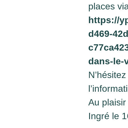
places via
https://
d469-42d
c77ca423
dans-le-
N’hésitez
l’informat
Au plaisir
Ingré le 