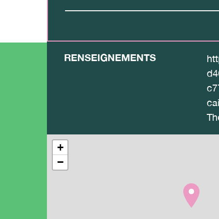
RENSEIGNEMENTS
ht
d4
c7
ca
Th
+
−