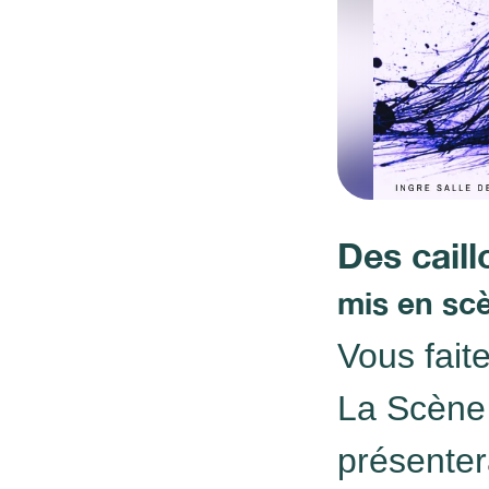
Des caill
mis en sc
Vous fait
La Scène
présenter