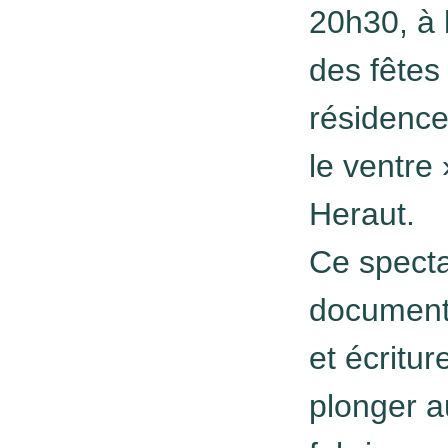
20h30, à 
des fêtes 
résidence
le ventre 
Heraut.
Ce specta
documenta
et écritu
plonger a