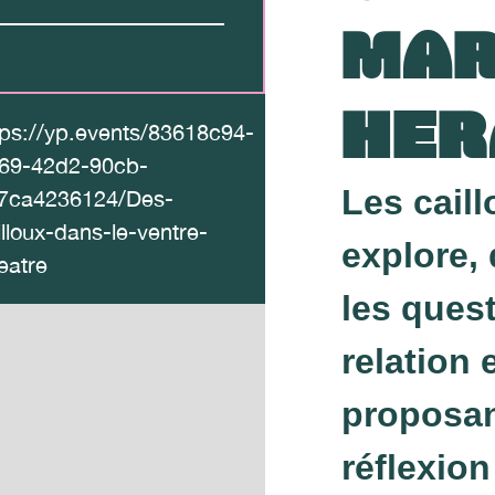
MAR
HER
tps://yp.events/83618c94-
69-42d2-90cb-
Les caill
7ca4236124/Des-
illoux-dans-le-ventre-
explore, 
eatre
les quest
relation 
proposan
réflexion