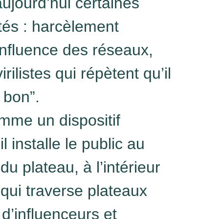
aujourd’hui certaines
tés : harcèlement
 influence des réseaux,
irilistes qui répètent qu’il
r bon”.
me un dispositif
il installe le public au
du plateau, à l’intérieur
 qui traverse plateaux
s d’influenceurs et