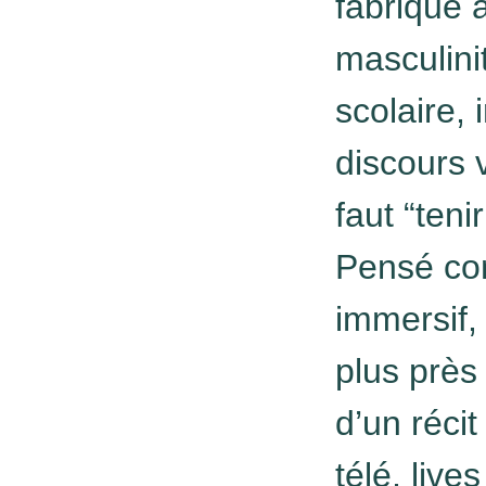
fabrique 
masculini
scolaire,
discours v
faut “teni
Pensé com
immersif, 
plus près 
d’un récit
télé, live