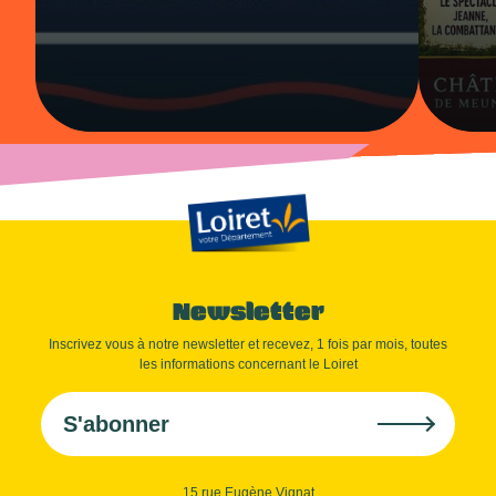
Newsletter
Inscrivez vous à notre newsletter et recevez, 1 fois par mois, toutes
les informations concernant le Loiret
S'abonner
15 rue Eugène Vignat