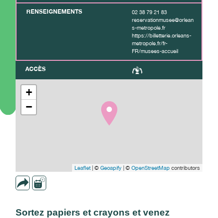
RENSEIGNEMENTS
02 38 79 21 83
reservationmusee@orlean
s-metropole.fr
https://billetterie.orleans-
metropole.fr/fr-
FR/musees-accueil
ACCÈS
+
−
Leaflet
| ©
Geoapify
| ©
OpenStreetMap
contributors
Sortez papiers et crayons et venez