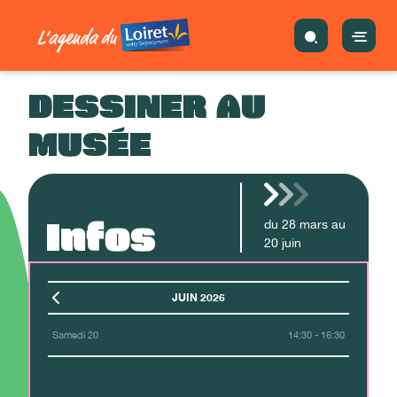
DESSINER AU
MUSÉE
Infos
du
28
mars
au
20
juin
JUIN 2026
Samedi 20
14:30 - 16:30