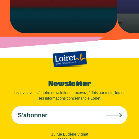
Newsletter
Inscrivez vous à notre newsletter et recevez, 1 fois par mois, toutes
les informations concernant le Loiret
S'abonner
15 rue Eugène Vignat