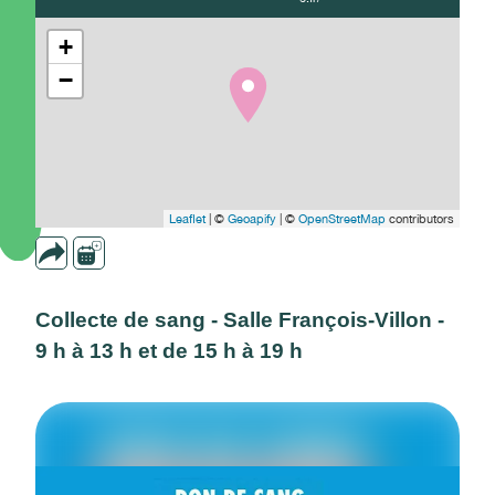
+
−
Leaflet
| ©
Geoapify
| ©
OpenStreetMap
contributors
Collecte de sang - Salle François-Villon -
9 h à 13 h et de 15 h à 19 h