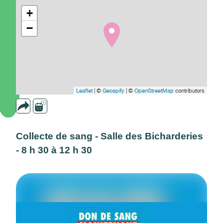
+
−
Leaflet
| ©
Geoapify
| ©
OpenStreetMap
contributors
Collecte de sang - Salle des Bicharderies
- 8 h 30 à 12 h 30