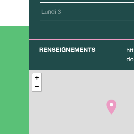
Lundi 3
RENSEIGNEMENTS
ht
do
+
−