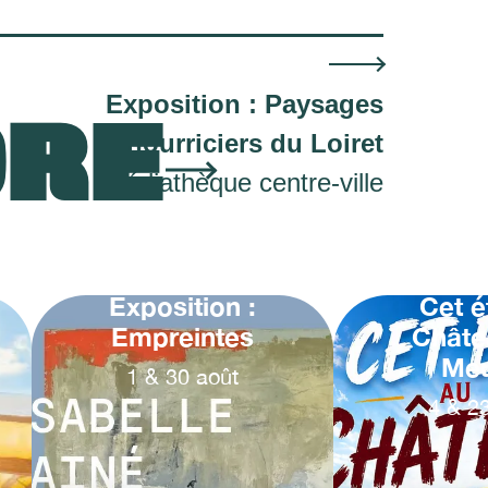
Exposition : Paysages
ORE
nourriciers du Loiret
Médiathèque centre-ville
Exposition :
Cet é
Empreintes
Châte
Me
1
&
30
août
4
&
2