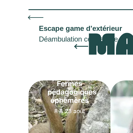
Escape game d'extérieur
MA
Déambulation centre-ville
Fermes
pédagogiques
éphémères
8
&
23
août