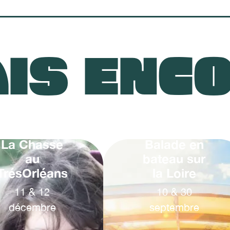
IS ENC
La Chasse
Balade en
au
bateau sur
TrésOrléans
la Loire
11
&
12
10
&
30
décembre
septembre