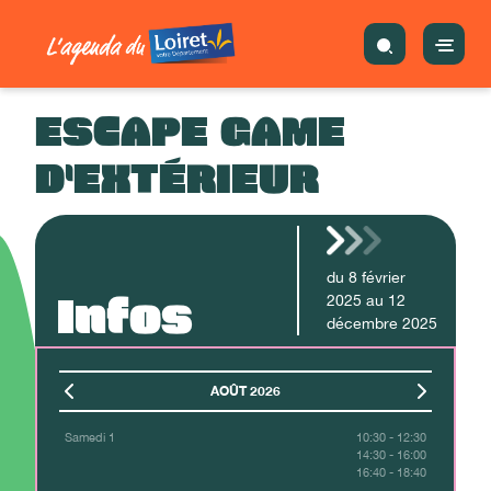
ESCAPE GAME
D'EXTÉRIEUR
du
8
février
Infos
2025
au
12
décembre
2025
AOÛT 2026
Samedi 1
10:30 - 12:30
14:30 - 16:00
16:40 - 18:40