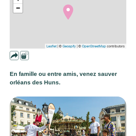
−
Leaflet
| ©
Geoapify
| ©
OpenStreetMap
contributors
En famille ou entre amis, venez sauver
orléans des Huns.