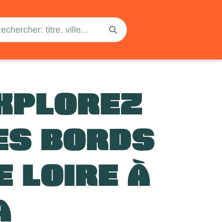
XPLOREZ
ES BORDS
E LOIRE À
A