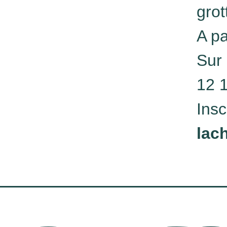
grot
A pa
Sur 
12 
Insc
lac