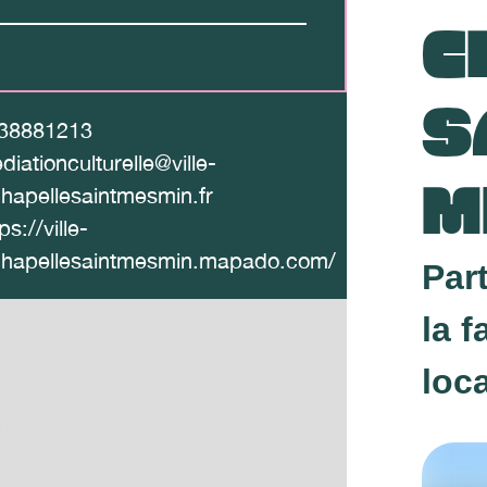
C
S
38881213
diationculturelle@ville-
M
chapellesaintmesmin.fr
ps://ville-
chapellesaintmesmin.mapado.com/
Par
la f
loc