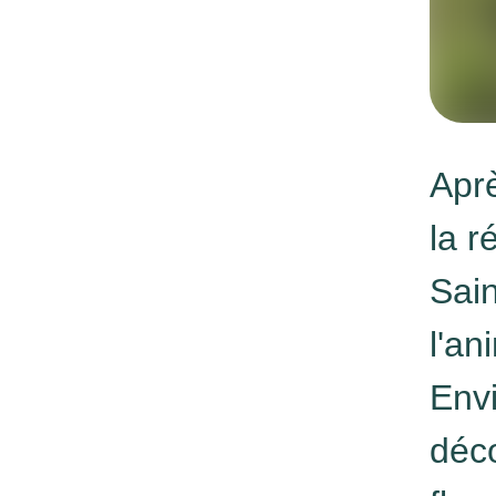
Apr
la r
Sai
l'an
Envi
déco