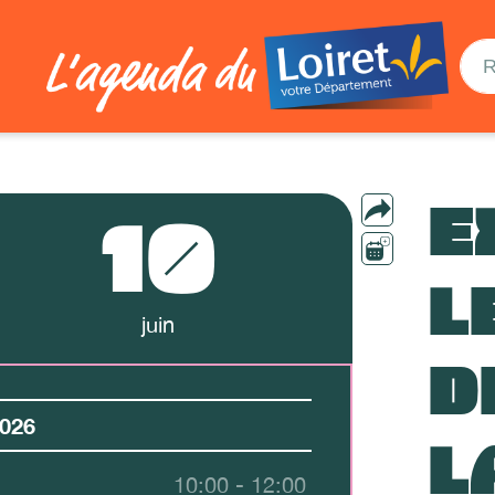
E
10
L
juin
D
026
L
10:00 - 12:00