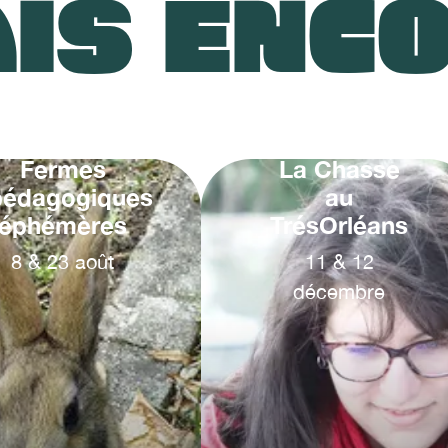
IS ENC
Fermes
La Chasse
pédagogiques
au
éphémères
TrésOrléans
8
&
23
août
11
&
12
décembre