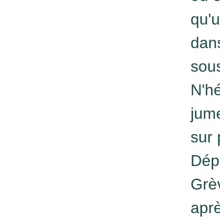
qu'u
dans
sous
N'hé
jume
sur 
Dépa
Grèv
apr