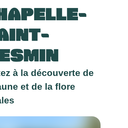
HAPELLE-
AINT-
ESMIN
tez à la découverte de
aune et de la flore
ales