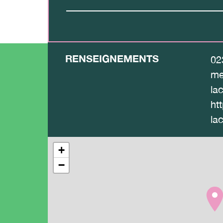
RENSEIGNEMENTS
02
me
la
htt
la
+
−