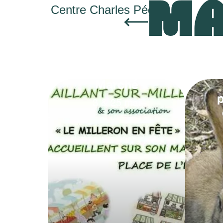
MA
Centre Charles Péguy
Marché
3
&
25
mai