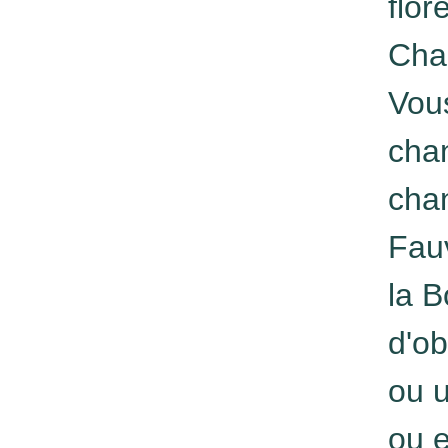
flor
Cha
Vous
chan
chan
Fauv
la B
d'ob
ou u
ou 