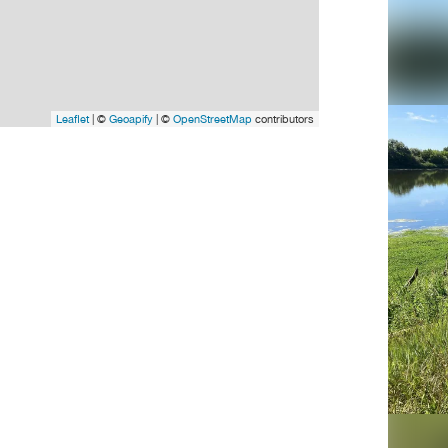
Leaflet
| ©
Geoapify
| ©
OpenStreetMap
contributors