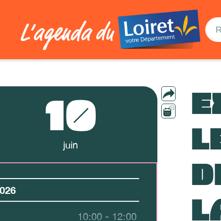
E
10
L
juin
D
026
L
10:00 - 12:00