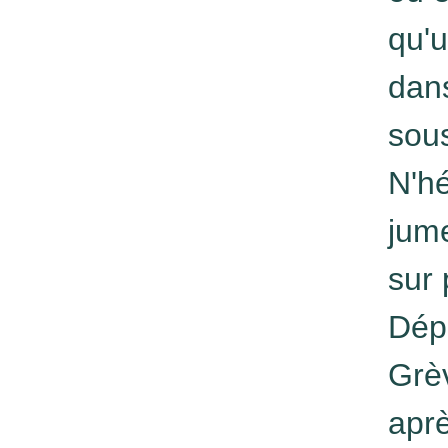
qu'u
dans
sous
N'hé
jume
sur 
Dépa
Grèv
apr