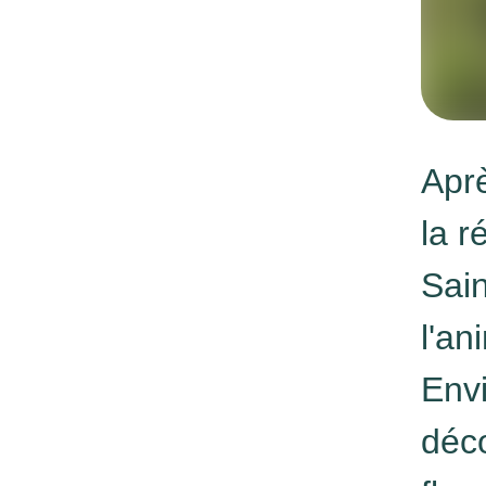
Apr
la r
Sai
l'an
Envi
déco