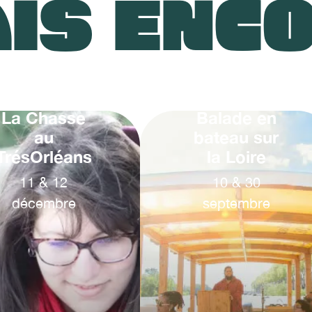
IS ENC
La Chasse
Balade en
au
bateau sur
TrésOrléans
la Loire
11
&
12
10
&
30
décembre
septembre