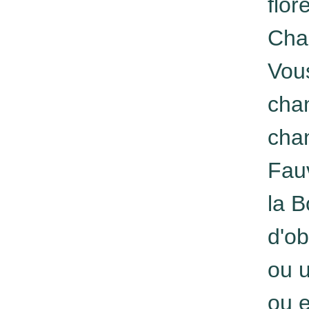
flor
Cha
Vous
chan
chan
Fauv
la B
d'ob
ou u
ou 