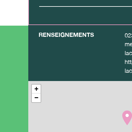
RENSEIGNEMENTS
02
me
la
htt
la
+
−