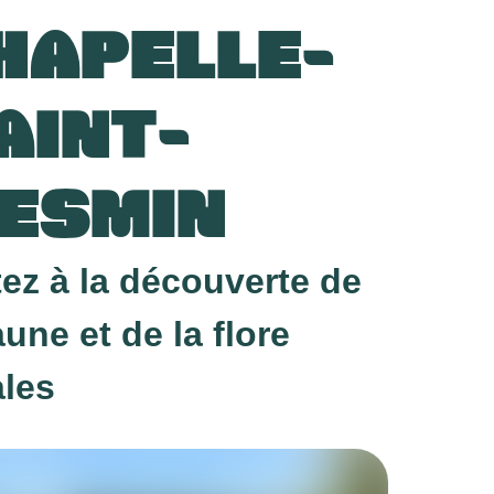
HAPELLE-
AINT-
ESMIN
tez à la découverte de
aune et de la flore
ales