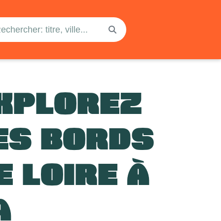
XPLOREZ
ES BORDS
E LOIRE À
A