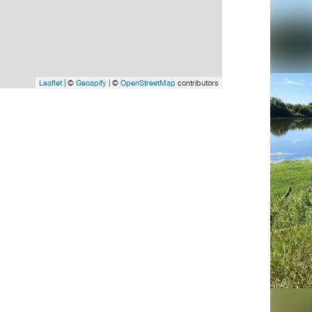
Leaflet
| ©
Geoapify
| ©
OpenStreetMap
contributors