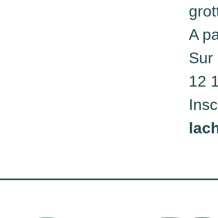
grot
A pa
Sur 
12 
Insc
lac