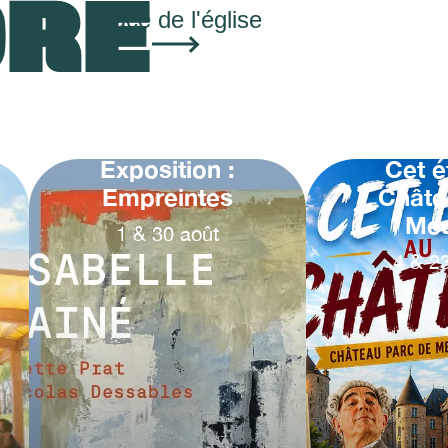
ORE
Place de l'église
Exposition :
Cet é
Empreintes
Châte
Me
1
&
30
août
4
&
2