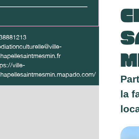
C
S
38881213
diationculturelle@ville-
M
chapellesaintmesmin.fr
ps://ville-
chapellesaintmesmin.mapado.com/
Par
la f
loc