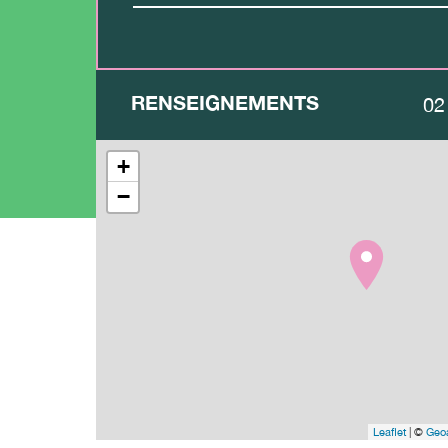
RENSEIGNEMENTS
02
+
−
Leaflet
| ©
Geoa