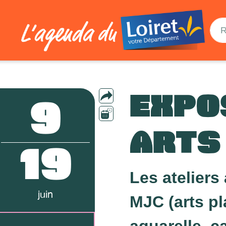
EXPO
9
ARTS
19
Les ateliers
juin
MJC (arts pl
aquarelle, ca