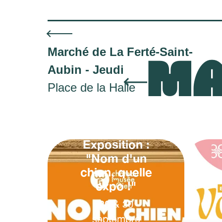
Marché de La Ferté-Saint-
MA
Aubin - Jeudi
Place de la Halle
Exposition :
"Nom d'un
chien, quelle
expo !"
20
&
30
septembre