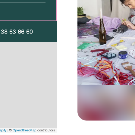
 38 63 66 60
pify
| ©
OpenStreetMap
contributors