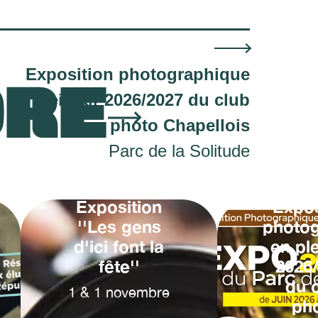
Exposition photographique
ORE
en plein air 2026/2027 du club
photo Chapellois
Parc de la Solitude
Exposition
Expos
''Les gens
photo
d'ici font la
en ple
fête''
2026
du 
1
&
1
novembre
ph