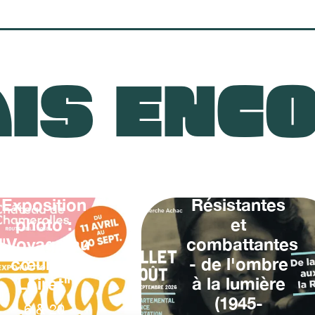
IS ENC
Exposition
Résistantes
photo :
et
"Voyage au
combattantes
cœur du
- de l'ombre
Loiret"
à la lumière
(1945-
6
&
20