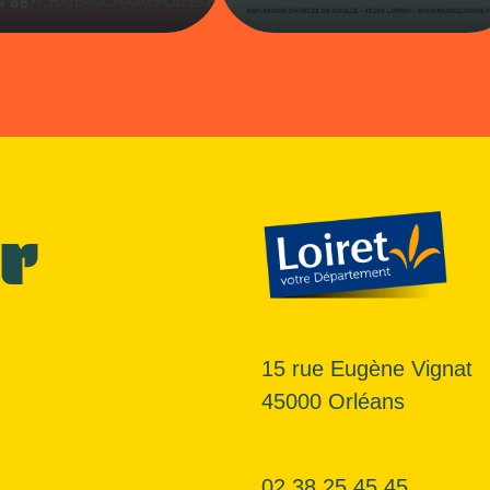
r
15 rue Eugène Vignat
45000 Orléans
02 38 25 45 45