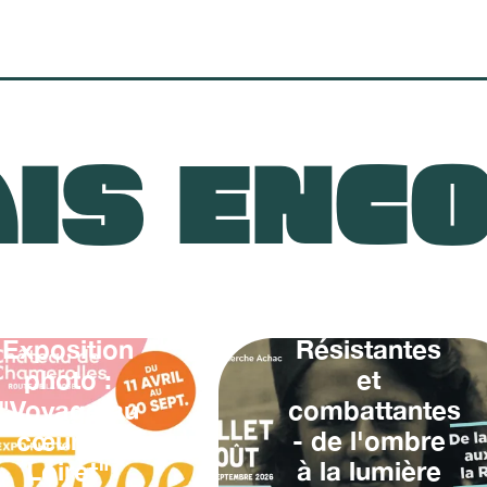
IS ENC
Exposition
Résistantes
photo :
et
"Voyage au
combattantes
cœur du
- de l'ombre
Loiret"
à la lumière