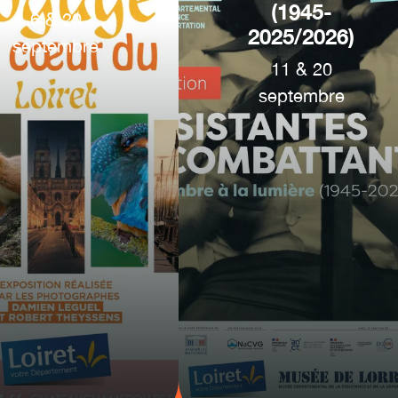
(1945-
6
&
20
2025/2026)
septembre
11
&
20
septembre