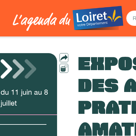
EXPO
DES 
du
11
juin
au
8
PRAT
juillet
AMAT