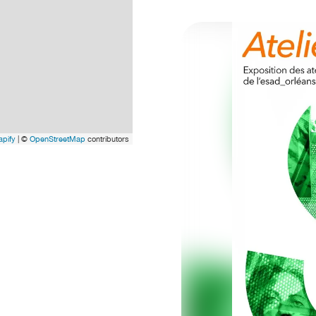
pify
| ©
OpenStreetMap
contributors