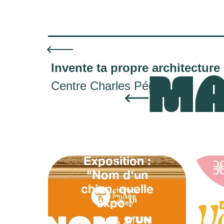
Invente ta propre architecture
MA
Centre Charles Péguy
Exposition :
"Nom d'un
chien, quelle
expo !"
20
&
30