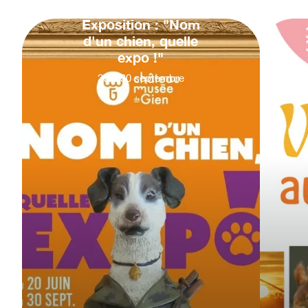
Exposition : "Nom
d'un chien, quelle
expo !"
20
&
30
septembre