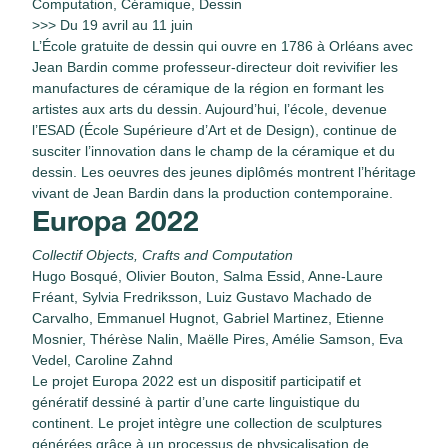
Computation, Céramique, Dessin
>>> Du 19 avril au 11 juin
L’École gratuite de dessin qui ouvre en 1786 à Orléans avec
Jean Bardin comme professeur-directeur doit revivifier les
manufactures de céramique de la région en formant les
artistes aux arts du dessin. Aujourd’hui, l’école, devenue
l’ESAD (École Supérieure d’Art et de Design), continue de
susciter l’innovation dans le champ de la céramique et du
dessin. Les oeuvres des jeunes diplômés montrent l’héritage
vivant de Jean Bardin dans la production contemporaine.
Europa 2022
Collectif Objects, Crafts and Computation
Hugo Bosqué, Olivier Bouton, Salma Essid, Anne-Laure
Fréant, Sylvia Fredriksson, Luiz Gustavo Machado de
Carvalho, Emmanuel Hugnot, Gabriel Martinez, Etienne
Mosnier, Thérèse Nalin, Maëlle Pires, Amélie Samson, Eva
Vedel, Caroline Zahnd
Le projet Europa 2022 est un dispositif participatif et
génératif dessiné à partir d’une carte linguistique du
continent. Le projet intègre une collection de sculptures
générées grâce à un processus de physicalisation de