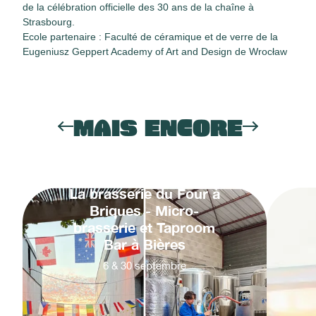
de la célébration officielle des 30 ans de la chaîne à
Strasbourg.
Ecole partenaire : Faculté de céramique et de verre de la
Eugeniusz Geppert Academy of Art and Design de Wrocław
MAIS ENCORE
La brasserie du Four à
Briques - Micro-
brasserie et Taproom
Bar à Bières
6
&
30
septembre