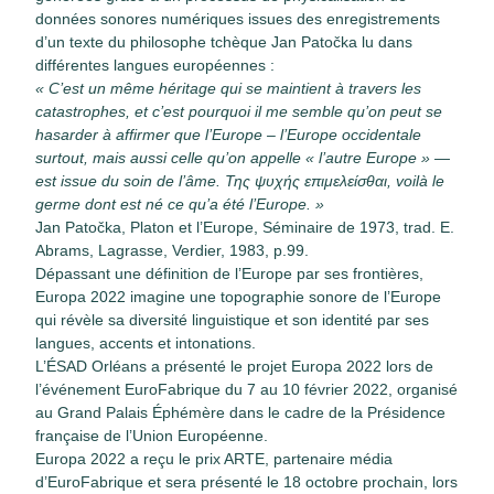
données sonores numériques issues des enregistrements
d’un texte du philosophe tchèque Jan Patočka lu dans
différentes langues européennes :
« C’est un même héritage qui se maintient à travers les
catastrophes, et c’est pourquoi il me semble qu’on peut se
hasarder à affirmer que l’Europe – l’Europe occidentale
surtout, mais aussi celle qu’on appelle « l’autre Europe » —
est issue du soin de l’âme. Της ψυχής επιμελείσθαι, voilà le
germe dont est né ce qu’a été l’Europe. »
Jan Patočka, Platon et l’Europe, Séminaire de 1973, trad. E.
Abrams, Lagrasse, Verdier, 1983, p.99.
Dépassant une définition de l’Europe par ses frontières,
Europa 2022 imagine une topographie sonore de l’Europe
qui révèle sa diversité linguistique et son identité par ses
langues, accents et intonations.
L’ÉSAD Orléans a présenté le projet Europa 2022 lors de
l’événement EuroFabrique du 7 au 10 février 2022, organisé
au Grand Palais Éphémère dans le cadre de la Présidence
française de l’Union Européenne.
Europa 2022 a reçu le prix ARTE, partenaire média
d’EuroFabrique et sera présenté le 18 octobre prochain, lors