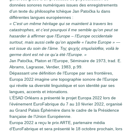
données sonores numériques issues des enregistrements
d’un texte du philosophe tchèque Jan Patočka lu dans
différentes langues européennes :
« C’est un même héritage qui se maintient à travers les
catastrophes, et c’est pourquoi il me semble qu’on peut se
hasarder à affirmer que l’Europe – l’Europe occidentale
surtout, mais aussi celle qu’on appelle « l’autre Europe » —
est issue du soin de l’âme. Της ψυχής επιμελείσθαι, voilà le
germe dont est né ce qu’a été l’Europe. »
Jan Patočka, Platon et l’Europe, Séminaire de 1973, trad. E.
Abrams, Lagrasse, Verdier, 1983, p.99.
Dépassant une définition de l’Europe par ses frontières,
Europa 2022 imagine une topographie sonore de l’Europe
qui révèle sa diversité linguistique et son identité par ses
langues, accents et intonations.
L’ÉSAD Orléans a présenté le projet Europa 2022 lors de
l’événement EuroFabrique du 7 au 10 février 2022, organisé
au Grand Palais Éphémère dans le cadre de la Présidence
française de l’Union Européenne.
Europa 2022 a reçu le prix ARTE, partenaire média
d’EuroFabrique et sera présenté le 18 octobre prochain, lors