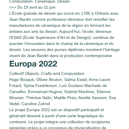
Computation, Céramique, Dessin
>>> Du 19 avril au 11 juin
L’École gratuite de dessin qui ouvre en 1786 à Orléans avec
Jean Bardin comme professeur-directeur doit revivifier les
manufactures de céramique de la région en formant les
artistes aux arts du dessin. Aujourd’hui, l’école, devenue
l’ESAD (École Supérieure d’Art et de Design), continue de
susciter l’innovation dans le champ de la céramique et du
dessin. Les oeuvres des jeunes diplômés montrent l’héritage
vivant de Jean Bardin dans la production contemporaine.
Europa 2022
Collectif Objects, Crafts and Computation
Hugo Bosqué, Olivier Bouton, Salma Essid, Anne-Laure
Fréant, Sylvia Fredriksson, Luiz Gustavo Machado de
Carvalho, Emmanuel Hugnot, Gabriel Martinez, Etienne
Mosnier, Thérèse Nalin, Maëlle Pires, Amélie Samson, Eva
Vedel, Caroline Zahnd
Le projet Europa 2022 est un dispositif participatif et
génératif dessiné à partir d’une carte linguistique du
continent. Le projet intègre une collection de sculptures
générées grâce à un processus de physicalisation de