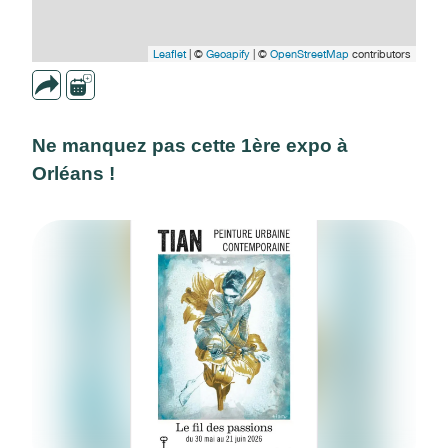
Leaflet
| ©
Geoapify
| ©
OpenStreetMap
contributors
Ne manquez pas cette 1ère expo à
Orléans !