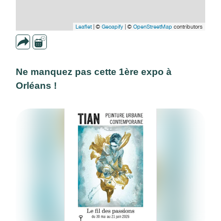
Leaflet
| ©
Geoapify
| ©
OpenStreetMap
contributors
Ne manquez pas cette 1ère expo à
Orléans !