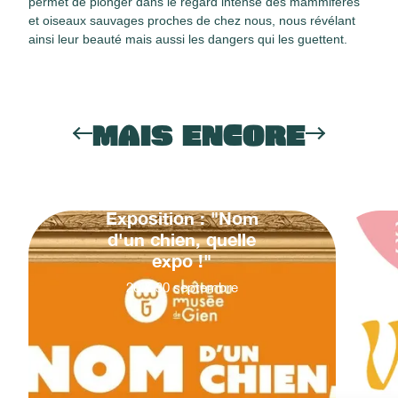
permet de plonger dans le regard intense des mammifères
et oiseaux sauvages proches de chez nous, nous révélant
ainsi leur beauté mais aussi les dangers qui les guettent.
MAIS ENCORE
Exposition : "Nom
d'un chien, quelle
expo !"
20
&
30
septembre