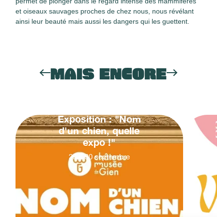
permet de plonger dans le regard intense des mammifères
et oiseaux sauvages proches de chez nous, nous révélant
ainsi leur beauté mais aussi les dangers qui les guettent.
MAIS ENCORE
Exposition : "Nom
d'un chien, quelle
expo !"
20
&
30
septembre