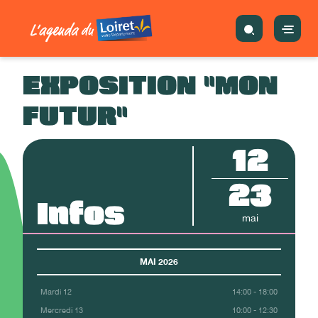
EXPOSITION "MON
FUTUR"
12
23
Infos
mai
MAI 2026
Mardi 12
14:00 - 18:00
Mercredi 13
10:00 - 12:30