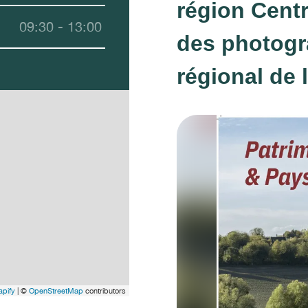
région Centre
09:30 - 13:00
des photogr
régional de l
pify
| ©
OpenStreetMap
contributors