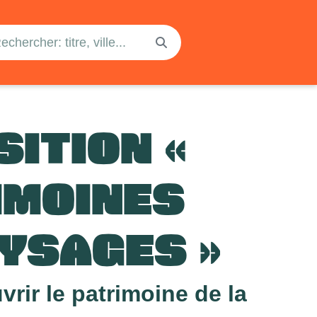
ITION «
IMOINES
AYSAGES »
rir le patrimoine de la