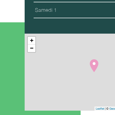
Samedi 1
+
−
Leaflet
| ©
Geoa