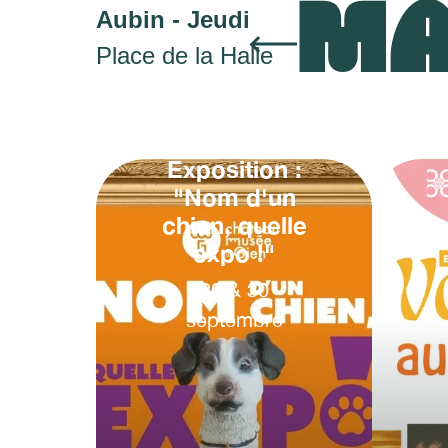
MA
Aubin - Jeudi
Place de la Halle
Exposition :
"Nom d'un
chien, quelle
expo !"
20
&
30
septembre