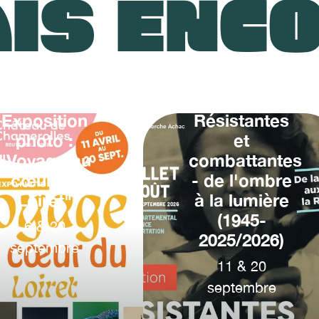
IS ENC
Exposition
Résistantes
photo :
et
"Voyage au
combattantes
cœur du
- de l'ombre
Loiret"
à la lumière
(1945-
6
&
20
2025/2026)
septembre
11
&
20
septembre