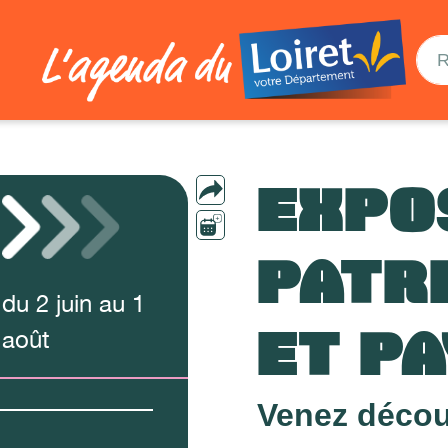
EXPOS
PATR
du
2
juin
au
1
ET P
août
Venez découv