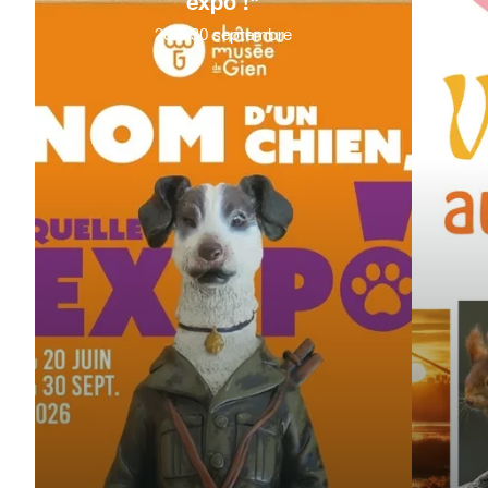
expo !"
20
&
30
septembre