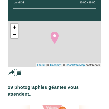
Lundi 31
10:00 - 18:00
+
−
Leaflet
| ©
Geoapify
| ©
OpenStreetMap
contributors
29 photographies géantes vous
attendent...