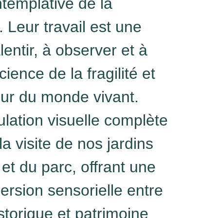
templative de la
 Leur travail est une
alentir, à observer et à
ience de la fragilité et
eur du monde vivant.
lation visuelle complète
la visite de nos jardins
t du parc, offrant une
ersion sensorielle entre
storique et patrimoine