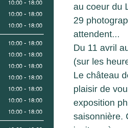
10:00 - 18:00
au coeur du L
10:00 - 18:00
29 photograp
10:00 - 18:00
attendent...
10:00 - 18:00
Du 11 avril 
10:00 - 18:00
(sur les heur
10:00 - 18:00
Le château d
10:00 - 18:00
plaisir de vo
10:00 - 18:00
10:00 - 18:00
exposition p
10:00 - 18:00
saisonnière.