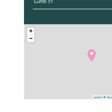
Lundi 31
+
−
Leaflet
| ©
Geoa