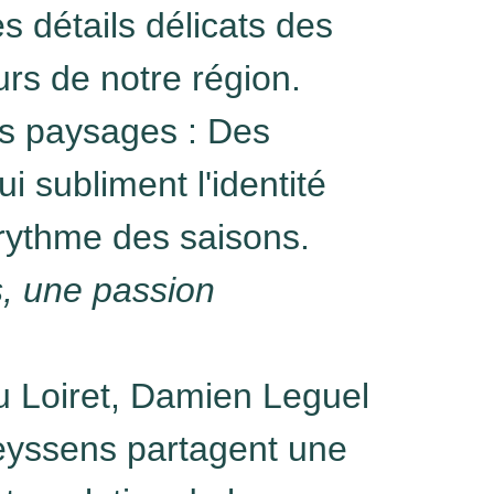
s détails délicats des
eurs de notre région.
s paysages : Des
 subliment l'identité
 rythme des saisons.
, une passion
u Loiret, Damien Leguel
eyssens partagent une