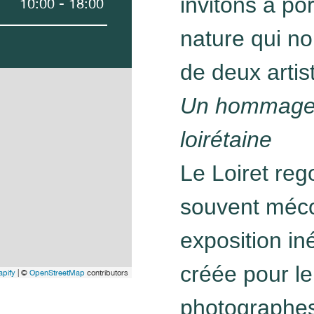
invitons à po
10:00 - 18:00
nature qui no
de deux artis
Un hommage à
loirétaine
Le Loiret reg
souvent méco
exposition in
créée pour le
pify
| ©
OpenStreetMap
contributors
photographes