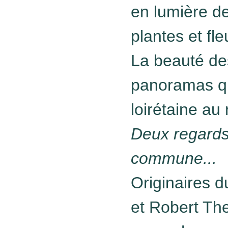
en lumière de
plantes et fl
La beauté de
panoramas qui
loirétaine au
Deux regards
commune...
Originaires d
et Robert Th