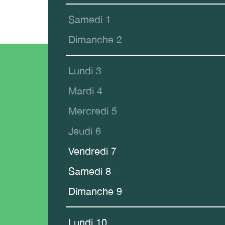
Samedi 1
Dimanche 2
Lundi 3
Mardi 4
Mercredi 5
Jeudi 6
Vendredi 7
Samedi 8
Dimanche 9
Lundi 10