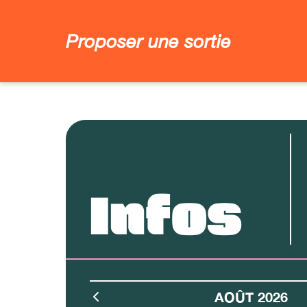
Proposer une sortie
Infos
AOÛT 2026