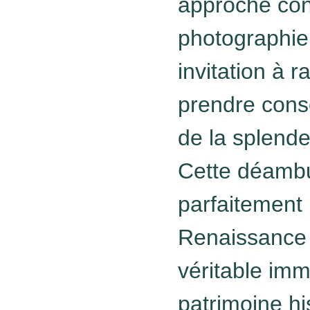
approche con
photographie.
invitation à r
prendre consc
de la splend
Cette déambu
parfaitement 
Renaissance e
véritable imm
patrimoine hi