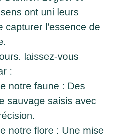
sens ont uni leurs
de capturer l'essence de
e.
cours, laissez-vous
r :
e notre faune : Des
ie sauvage saisis avec
récision.
de notre flore : Une mise