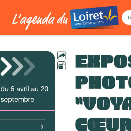
EXPO
PHOTO
du
6
avril
au
20
"VOY
septembre
CŒUR