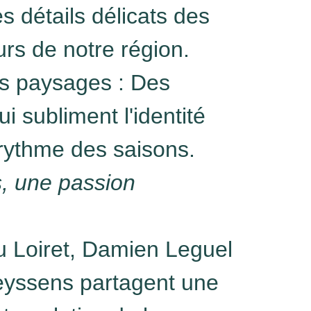
s détails délicats des
eurs de notre région.
s paysages : Des
 subliment l'identité
 rythme des saisons.
, une passion
u Loiret, Damien Leguel
eyssens partagent une