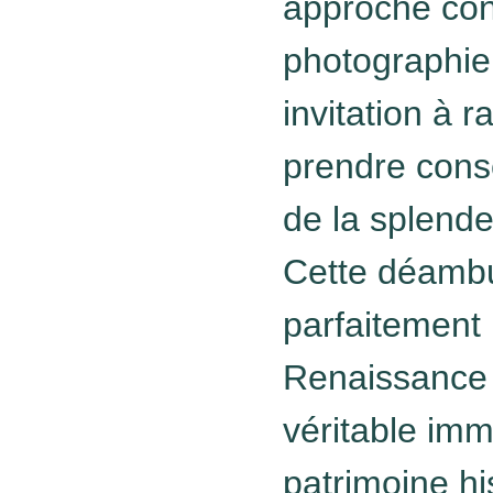
approche con
photographie.
invitation à r
prendre consc
de la splend
Cette déambu
parfaitement 
Renaissance e
véritable imm
patrimoine hi