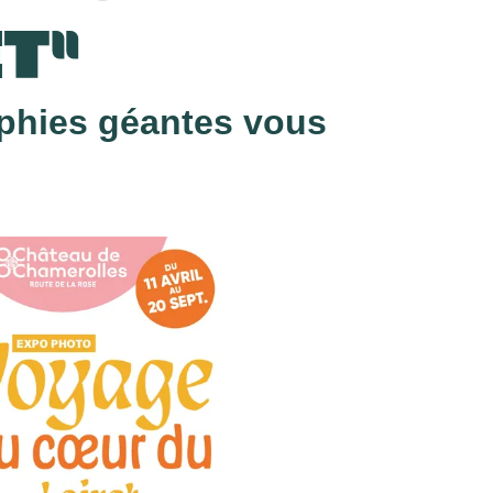
T"
phies géantes vous