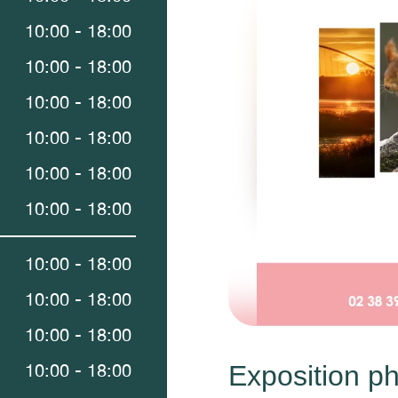
10:00 - 18:00
10:00 - 18:00
10:00 - 18:00
10:00 - 18:00
10:00 - 18:00
10:00 - 18:00
10:00 - 18:00
10:00 - 18:00
10:00 - 18:00
10:00 - 18:00
Exposition p