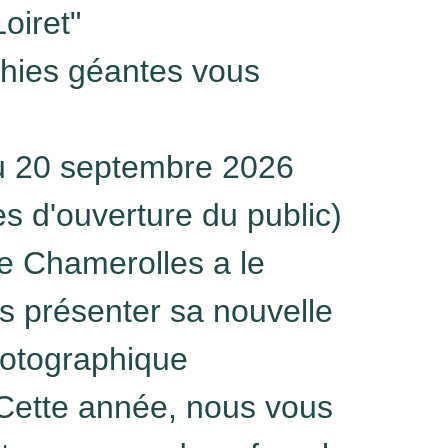
oiret"
hies géantes vous
au 20 septembre 2026
es d'ouverture du public)
e Chamerolles a le
us présenter sa nouvelle
hotographique
 Cette année, nous vous