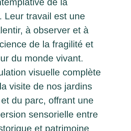
templative de la
 Leur travail est une
alentir, à observer et à
ience de la fragilité et
eur du monde vivant.
lation visuelle complète
la visite de nos jardins
t du parc, offrant une
ersion sensorielle entre
storique et patrimoine