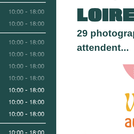
LOIRE
10:00 - 18:00
10:00 - 18:00
29 photogra
10:00 - 18:00
attendent...
10:00 - 18:00
10:00 - 18:00
10:00 - 18:00
10:00 - 18:00
10:00 - 18:00
10:00 - 18:00
10:00 - 18:00