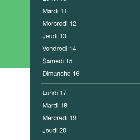
Mardi 11
Mercredi 12
Jeudi 13
Vendredi 14
Samedi 15
Dimanche 16
Lundi 17
Mardi 18
Mercredi 19
Jeudi 20