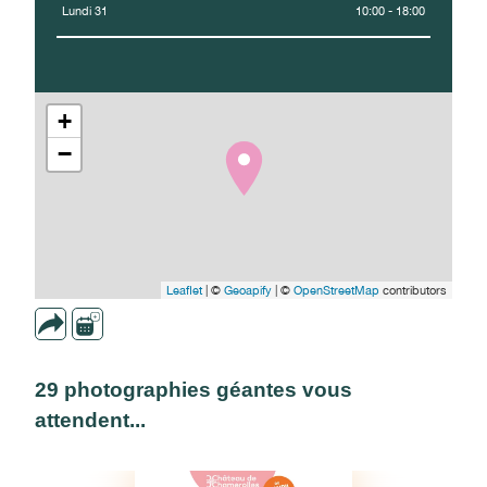
Lundi 31
10:00 - 18:00
+
−
Leaflet
| ©
Geoapify
| ©
OpenStreetMap
contributors
29 photographies géantes vous
attendent...