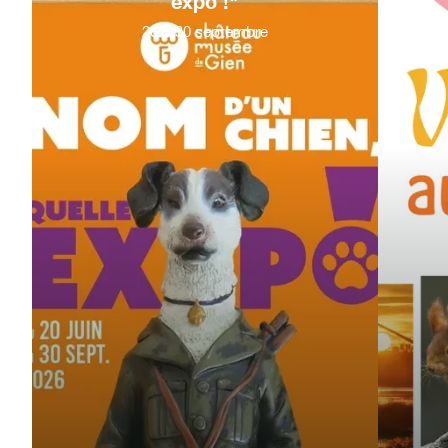
expo !"
20
&
30
septembre