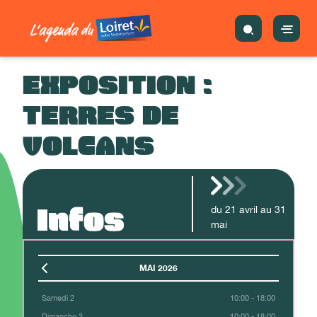
EXPOSITION :
TERRES DE
VOLCANS
Infos
du
21
avril
au
31
mai
MAI 2026
Samedi 2
10:00 - 18:00
Dimanche 3
10:00 - 18:00