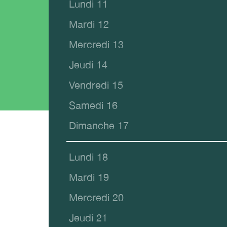
Lundi 11
Mardi 12
Mercredi 13
Jeudi 14
Vendredi 15
Samedi 16
Dimanche 17
Lundi 18
Mardi 19
Mercredi 20
Jeudi 21