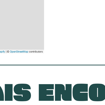
pify
| ©
OpenStreetMap
contributors
IS ENC