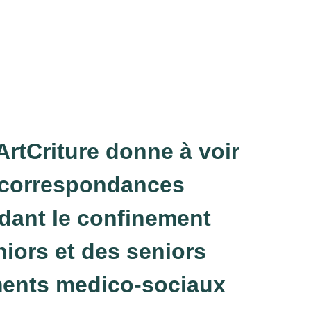
rtCriture donne à voir
s correspondances
ndant le confinement
niors et des seniors
ments medico-sociaux