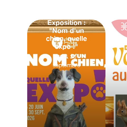
Exposition :
"Nom d'un
chien, quelle
expo !"
20
&
30
septembre