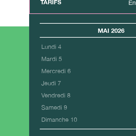
TARIFS
En
MAI 2026
Lundi 4
Mardi 5
Mercredi 6
Jeudi 7
Vendredi 8
Samedi 9
Dimanche 10