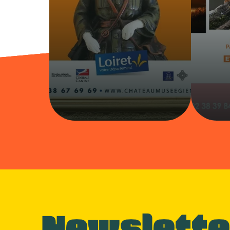
Newslette