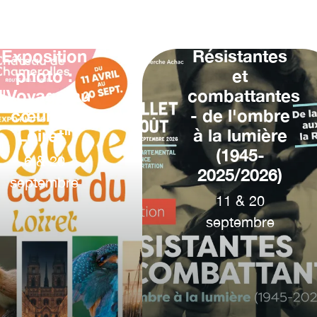
Exposition
Résistantes
photo :
et
"Voyage au
combattantes
cœur du
- de l'ombre
Loiret"
à la lumière
(1945-
6
&
20
2025/2026)
septembre
11
&
20
septembre