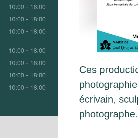
10:00 - 18:00
10:00 - 18:00
10:00 - 18:00
10:00 - 18:00
10:00 - 18:00
Ces producti
10:00 - 18:00
photographie
10:00 - 18:00
écrivain, scul
photographe.