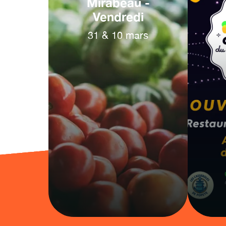
Mirabeau -
Vendredi
31
&
10
mars