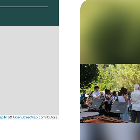
pify
| ©
OpenStreetMap
contributors