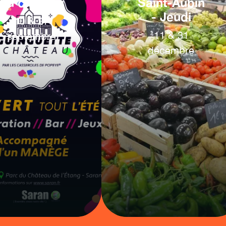
du château
Saint-Aubin
- Jeudi
10
&
27
11
&
31
septembre
décembre