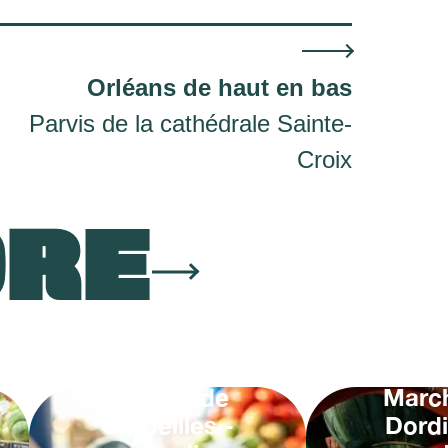
Orléans de haut en bas
Parvis de la cathédrale Sainte-
Croix
ORE
Marché de
Marc
Corbeilles -
Dordi