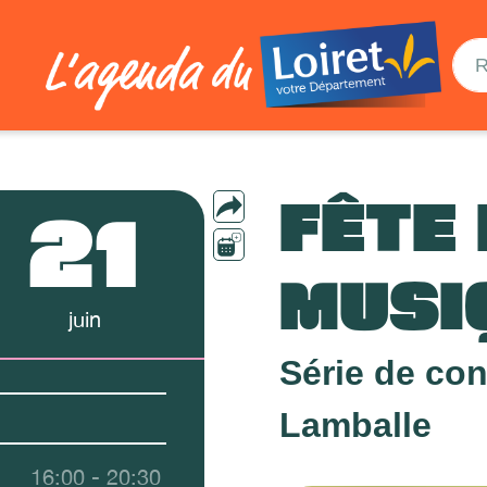
FÊTE 
21
MUSI
juin
Série de con
Lamballe
16:00 - 20:30