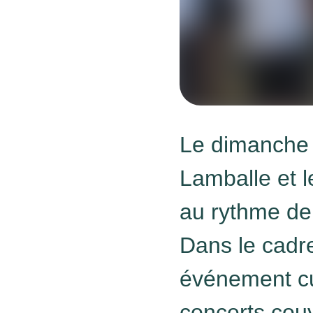
Le dimanche 2
Lamballe et l
au rythme de
Dans le cadr
événement cul
concerts cou