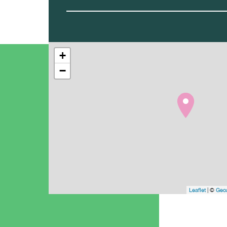
+
−
Leaflet
| ©
Geoa