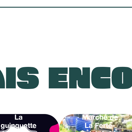
IS ENC
La
Marché de
guinguette
La Ferté-