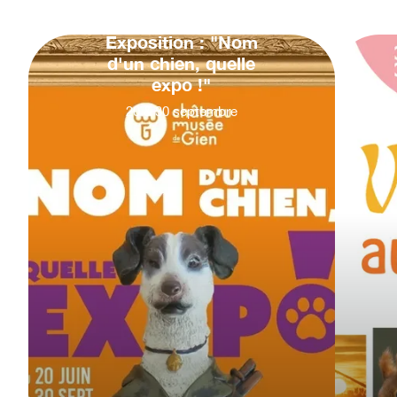
Exposition : "Nom
d'un chien, quelle
expo !"
20
&
30
septembre