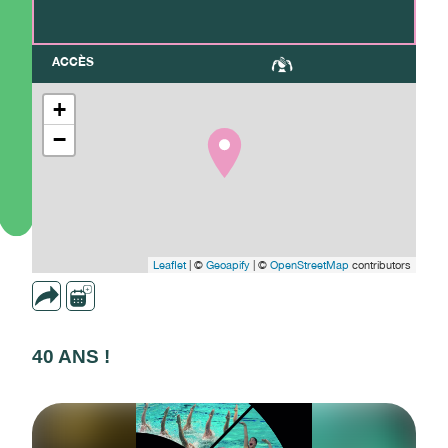
ACCÈS
+
−
Leaflet
| ©
Geoapify
| ©
OpenStreetMap
contributors
40 ANS !