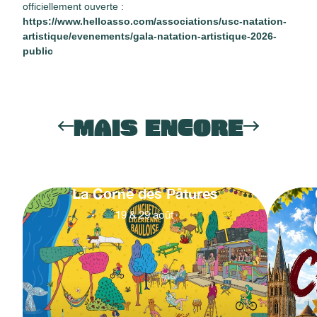
officiellement ouverte :
https://www.helloasso.com/associations/usc-natation-
artistique/evenements/gala-natation-artistique-2026-
public
MAIS ENCORE
La Corne des Pâtures
19
&
29
août