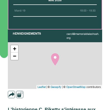
MAI 2026
Mardi 19
18:00 - 19:30
RENSEIGNEMENTS
cercil@memorialdelashoah.
org
+
−
Leaflet
| ©
Geoapify
| ©
OpenStreetMap
contributors
L'historienne C. Piketty s’intéresse aux