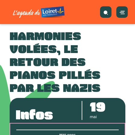
HARMONIES
VOLÉES, LE
RETOUR DES
PIANOS PILLÉS
PAR LES NAZIS
19
Infos
mai