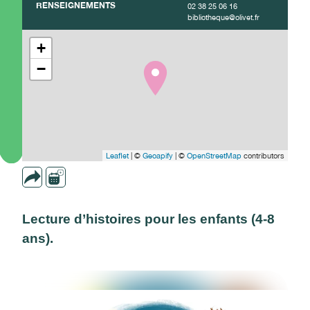
RENSEIGNEMENTS
02 38 25 06 16
bibliotheque@olivet.fr
+
−
Leaflet
| ©
Geoapify
| ©
OpenStreetMap
contributors
Lecture d’histoires pour les enfants (4-8
ans).