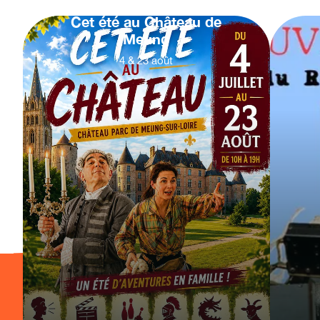
Cet été au Château de
Meung
4
&
23
août