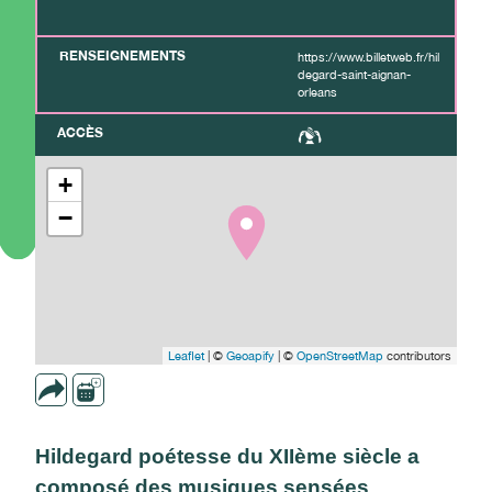
RENSEIGNEMENTS
https://www.billetweb.fr/hil
degard-saint-aignan-
orleans
ACCÈS
+
−
Leaflet
| ©
Geoapify
| ©
OpenStreetMap
contributors
Hildegard poétesse du XIIème siècle a
composé des musiques sensées