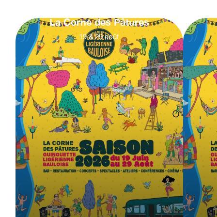
La Corne des Pâtures
19
&
29
août