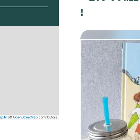
!
pify
| ©
OpenStreetMap
contributors