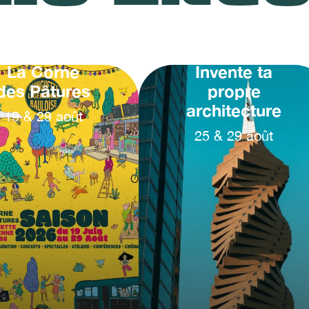
La Corne
Invente ta
des Pâtures
propre
architecture
19
&
29
août
25
&
29
août