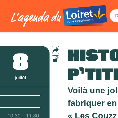
HISTO
8
P’TIT
juillet
Voilà une jo
fabriquer en
« Les Couzz 
10:30 - 11:30