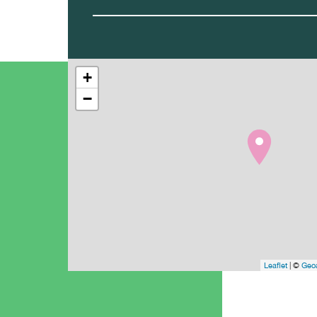
+
−
Leaflet
| ©
Geoa