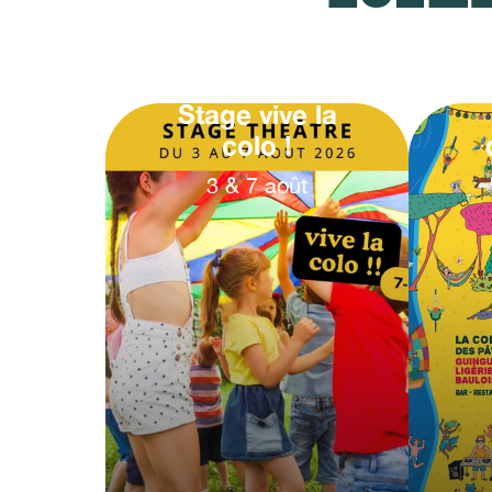
Stage vive la
colo !
3
&
7
août