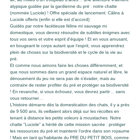
atypique guidée par la gardienne du pré : notre chatte
(nommée Luciole) ! Offre spéciale de lancement. Câlins à
Luciole offerts (enfin si elle est d’accord)
Guidés par notre facétieuse féline mi sauvage mi
domestique, vous devrez résoudre de subtiles énigmes avec
tous vos sens et votre esprit d'équipe ! Et en vous amusant,
en bougeant le corps autant que l’esprit, vous apprendrez
plein de choses sur la biodiversité et le cycle de la vie au
pré.
Et comme nous aimons faire les choses différemment, et
que nous sommes dans un grand espace naturel et libre, le
dénouement du jeu ne sera pas de s'évader, mais au
contraire de rester profiter du pré et protéger sa biodiversité
! En revanche, si vous échouez, vous devrez partir… sans
vous retourner…
L’histoire démarre dès la domestication des chats, il y a près
de 9 500 ans, ils veillaient alors déjà sur les récoltes en
tenant à distance les petits voleurs à moustaches. Notre
chatte “Luciole” a hérité de cette mission sacrée : protéger
les ressources du pré et maintenir l’ordre dans son royaume
! Mais en tant qu’habitante du PRE DU PETIT BOIS, comme