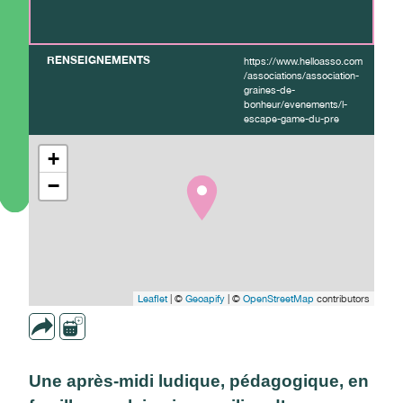
RENSEIGNEMENTS
https://www.helloasso.com
/associations/association-
graines-de-
bonheur/evenements/l-
escape-game-du-pre
+
−
Leaflet
| ©
Geoapify
| ©
OpenStreetMap
contributors
Une après-midi ludique, pédagogique, en