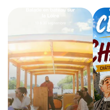
Balade en bateau sur
la Loire
10
&
30
septembre