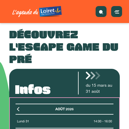
DÉCOUVREZ
L'ESCAPE GAME DU
PRÉ
Infos
du
15
mars
au
31
août
AOÛT 2026
Lundi 31
14:00 - 16:00