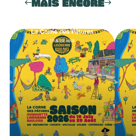
MAIS ENCORE
La Corne des Pâtures
19
&
29
août