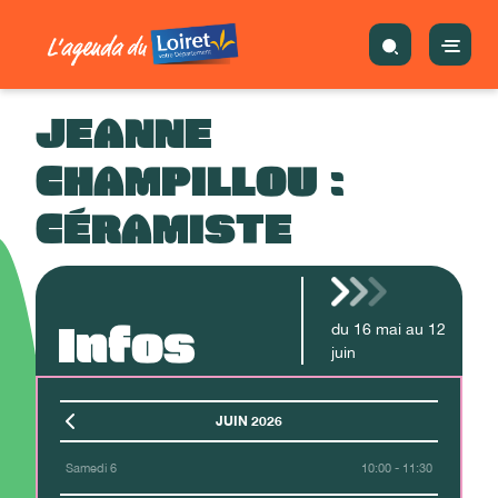
JEANNE
CHAMPILLOU :
CÉRAMISTE
Infos
du
16
mai
au
12
juin
JUIN 2026
Samedi 6
10:00 - 11:30