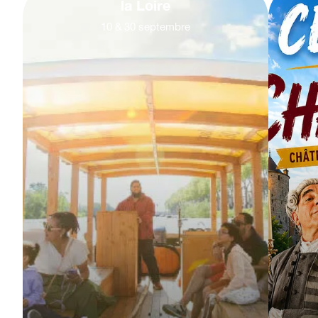
la Loire
10
&
30
septembre