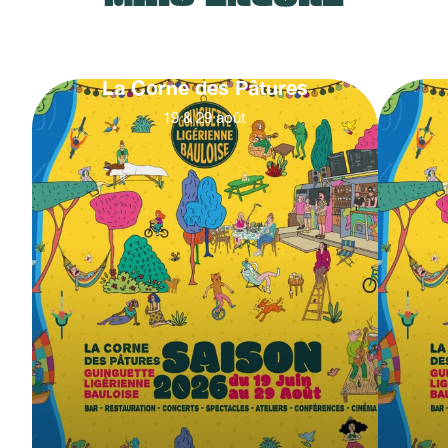
La Corne des Pâtures
19
&
29
août