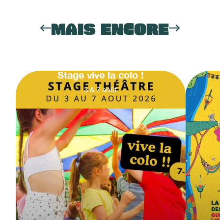
MAIS ENCORE
Stage vive la colo !
3
&
7
août