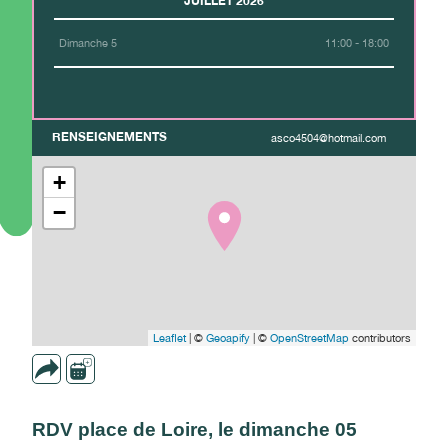
JUILLET 2026
Dimanche 5
11:00 - 18:00
RENSEIGNEMENTS
asco4504@hotmail.com
+
−
Leaflet
| ©
Geoapify
| ©
OpenStreetMap
contributors
RDV place de Loire, le dimanche 05