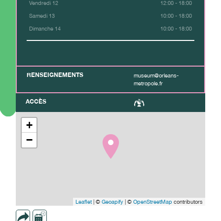
Vendredi 12
12:00 - 18:00
Samedi 13
10:00 - 18:00
Dimanche 14
10:00 - 18:00
RENSEIGNEMENTS
museum@orleans-
metropole.fr
ACCÈS
+
−
Leaflet
| ©
Geoapify
| ©
OpenStreetMap
contributors