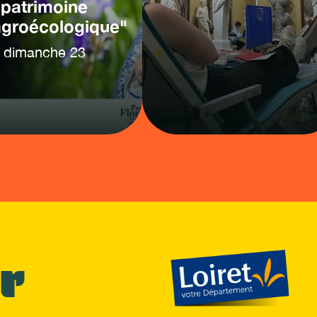
patrimoine
agroécologique"
dimanche
23
r