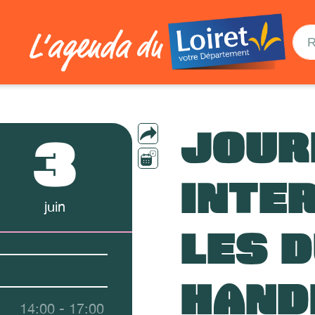
JOUR
3
INTE
juin
LES 
HAND
14:00 - 17:00