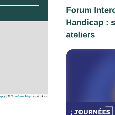
Forum Inte
Handicap : s
ateliers
pify
| ©
OpenStreetMap
contributors