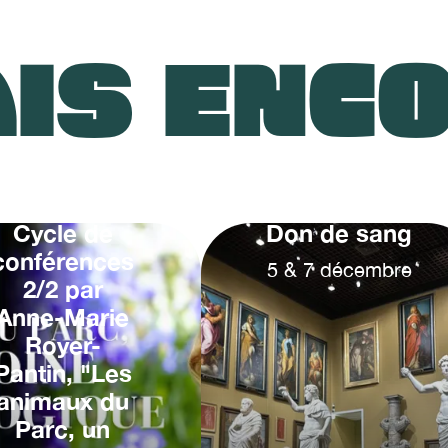
IS ENC
Cycle de
Don de sang
conférences
5
&
7
décembre
2/2 par
Anne-Marie
Royer-
Pantin, "Les
animaux du
Parc, un