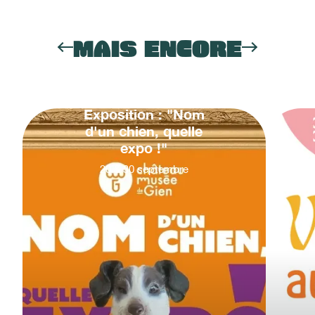
MAIS ENCORE
Exposition : "Nom
d'un chien, quelle
expo !"
20
&
30
septembre