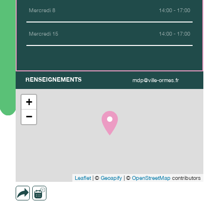
Mercredi 8
14:00 - 17:00
Mercredi 15
14:00 - 17:00
RENSEIGNEMENTS
mdp@ville-ormes.fr
+
−
Leaflet
| ©
Geoapify
| ©
OpenStreetMap
contributors