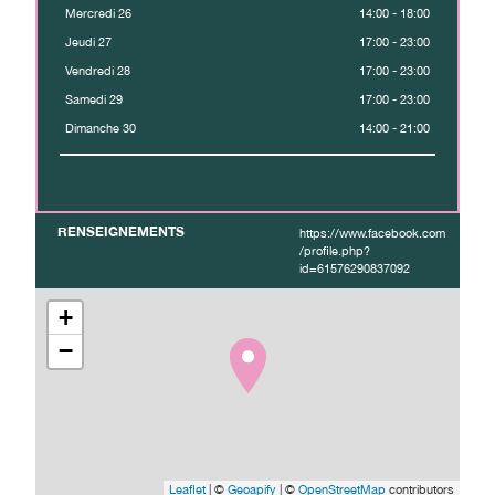
Mercredi 26
14:00 - 18:00
Jeudi 27
17:00 - 23:00
Vendredi 28
17:00 - 23:00
Samedi 29
17:00 - 23:00
Dimanche 30
14:00 - 21:00
RENSEIGNEMENTS
https://www.facebook.com
/profile.php?
id=61576290837092
+
−
Leaflet
| ©
Geoapify
| ©
OpenStreetMap
contributors