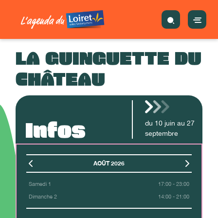
LA GUINGUETTE DU
CHÂTEAU
Infos
du
10
juin
au
27
septembre
AOÛT 2026
Samedi 1
17:00 - 23:00
Dimanche 2
14:00 - 21:00