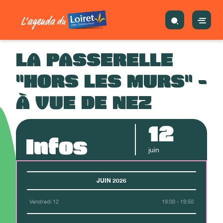
LA PASSERELLE
"HORS LES MURS" -
À VUE DE NEZ
12
Infos
juin
JUIN 2026
Vendredi 12
19:00 - 19:50