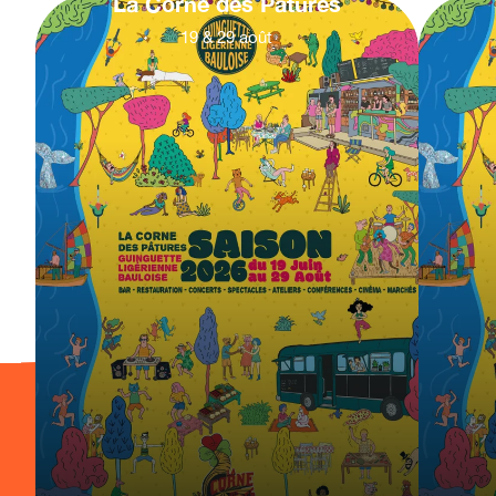
La Corne des Pâtures
19
&
29
août