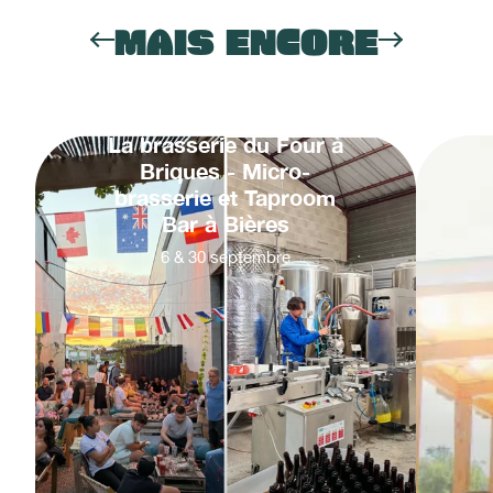
MAIS ENCORE
La brasserie du Four à
Briques - Micro-
brasserie et Taproom
Bar à Bières
6
&
30
septembre