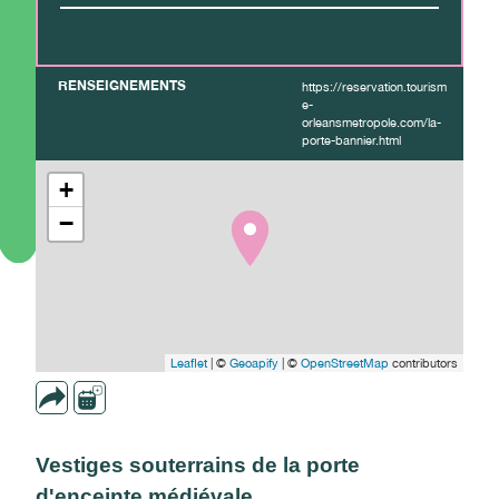
RENSEIGNEMENTS
https://reservation.tourism
e-
orleansmetropole.com/la-
porte-bannier.html
+
−
Leaflet
| ©
Geoapify
| ©
OpenStreetMap
contributors
Vestiges souterrains de la porte
d'enceinte médiévale.