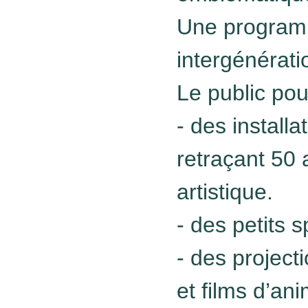
Une programm
intergénérati
Le public pou
- des installa
retraçant 50 
artistique.
- des petits 
- des project
et films d’ani