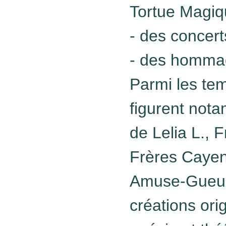
Tortue Magiq
- des concert
- des hommag
Parmi les te
figurent nota
de Lelia L., 
Frères Cayen
Amuse-Gueule
créations ori