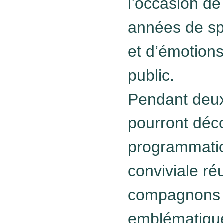
l’occasion de
années de sp
et d’émotion
public.
Pendant deux 
pourront déc
programmatio
conviviale réu
compagnons d
emblématique