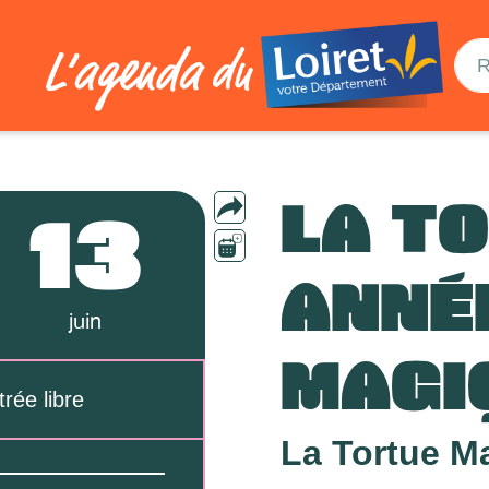
LA T
13
ANNÉ
juin
MAGI
trée libre
La Tortue M