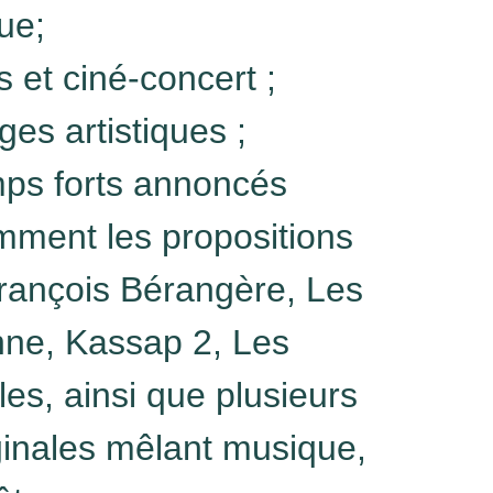
ue;
s et ciné-concert ;
es artistiques ;
mps forts annoncés
mment les propositions
François Bérangère, Les
ne, Kassap 2, Les
s, ainsi que plusieurs
ginales mêlant musique,