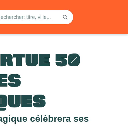
ORTUE 50
ES
QUES
agique célèbrera ses