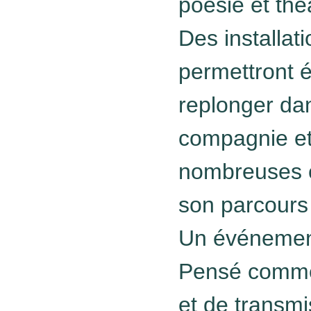
poésie et thé
Des installat
permettront 
replonger dans
compagnie et
nombreuses c
son parcours 
Un événement
Pensé comme
et de transmi