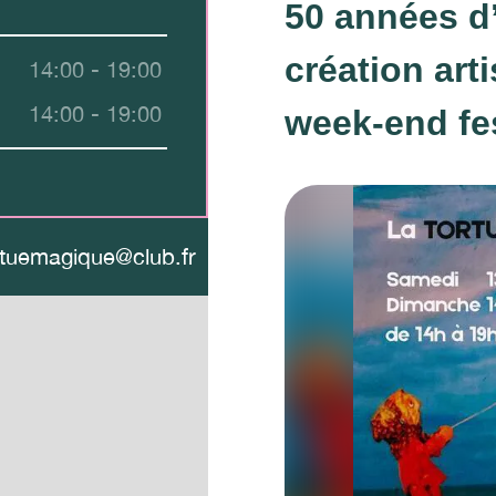
50 années d’
création art
14:00 - 19:00
14:00 - 19:00
week-end fes
rtuemagique@club.fr