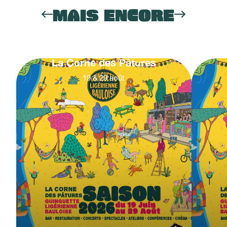
MAIS ENCORE
La Corne des Pâtures
19
&
29
août