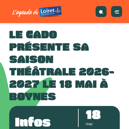
LE CADO
PRÉSENTE SA
SAISON
THÉÂTRALE 2026-
2027 LE 18 MAI À
BOYNES
18
Infos
mai