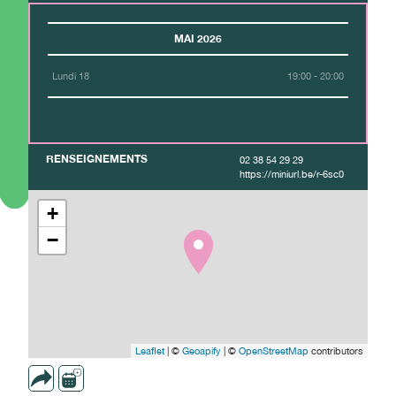
MAI 2026
Lundi 18
19:00 - 20:00
RENSEIGNEMENTS
02 38 54 29 29
https://miniurl.be/r-6sc0
+
−
Leaflet
| ©
Geoapify
| ©
OpenStreetMap
contributors