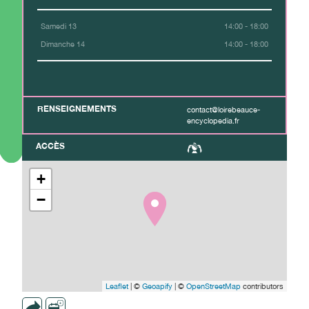
Samedi 13
14:00 - 18:00
Dimanche 14
14:00 - 18:00
RENSEIGNEMENTS
contact@loirebeauce-
encyclopedia.fr
ACCÈS
+
−
Leaflet
| ©
Geoapify
| ©
OpenStreetMap
contributors